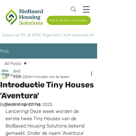
start gratis erfscan
Gezien op RTL & VPRO Tegenlicht | KVK-innovatie #1
Post
All Posts
BHS
All Posts
3 jun 2024
1 minuten om te lezen
Introductie Tiny Houses
Biobased Bouwen
'Aventura'
Duurzaam Wonen
Mantelzorgwoning
Bijgewerkt op:
20 feb 2025
Lancering! Deze week worden de 
eerste twee Tiny Houses van de 
BioBased Housing Solutions bekend 
gemaakt. Onder de naam 'Aventura' 