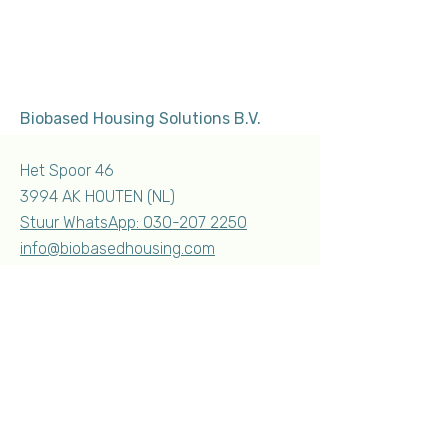
3 voorwaarden die
2026: wat bete
niemand je vertelt
voor een wonin
eigen erf?
Biobased Housing Solutions B.V.
Het Spoor 46
3994 AK HOUTEN (NL)
Stuur WhatsApp:
030-207 2250
info@biobasedhousing.com
KvK nummer
96022949
Familiewoning
Mantelzorgwoning
Zorgvastgoed