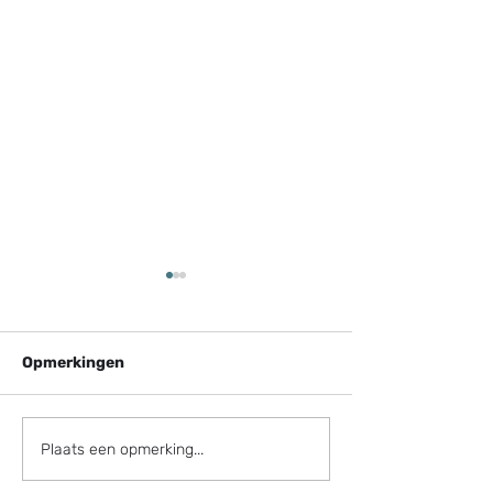
Opmerkingen
Mantelzorgwoning
Wet regie op d
Plaats een opmerking...
zonder vergunning: de
volkshuisvest