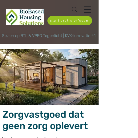
start gratis erfscan
Gezien op RTL & VPRO Tegenlicht | KVK-innovatie #1
Zorgvastgoed dat
geen zorg oplevert