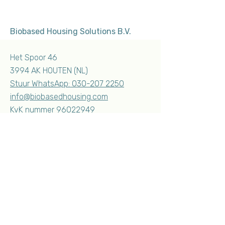
Biobased Housing Solutions B.V.
Het Spoor 46
3994 AK HOUTEN (NL)
Stuur WhatsApp:
030-207 2250
info@biobasedhousing.com
KvK nummer
96022949
Familiewoning
Mantelzorgwoning
Zorgvastgoed
Woning voor je kind
Tiny house voor permanent wonen