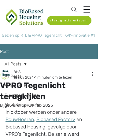
start gratis erfscan
Gezien op RTL & VPRO Tegenlicht | KVK-innovatie #1
Post
All Posts
BHS
All Posts
18 nov 2024
1 minuten om te lezen
VPRO Tegenlicht
Biobased Bouwen
terugkijken
Duurzaam Wonen
Mantelzorgwoning
Bijgewerkt op:
20 feb 2025
In oktober werden onder andere 
BouwBoeren
, 
Biobased Factory
 en 
Biobased Housing  gevolgd door 
VPRO's Tegenlicht. De serie werd 